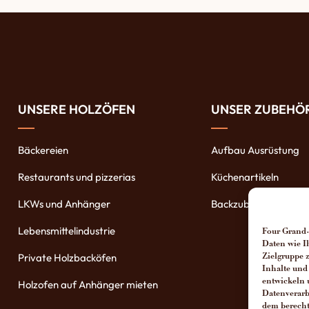
UNSERE HOLZÖFEN
UNSER ZUBEHÖ
Bäckereien
Aufbau Ausrüstung
Restaurants und pizzerias
Küchenartikeln
LKWs und Anhänger
Backzubehöre
Lebensmittelindustrie
Four Grand-
Daten wie I
Private Holzbacköfen
Zielgruppe 
Inhalte und
entwickeln 
Holzofen auf Anhänger mieten
Datenverarbe
dem berecht