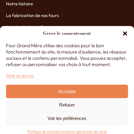
Notre histoire
La fabrication de nos fours
Les atouts de nos fours
Gérer le consentement
Contactez-nous
Four Grand Mère utilise des cookies pour le bon
Nos partenaires
fonctionnement du site, la mesure d’audience, les réseaux
sociaux et le contenu personnalisé. Vous pouvez accepter,
refuser ou personnaliser vos choix à tout moment.
+33 (0)3 29 65 20 53
Gérer les services
Accepter
Du lundi au vendredi de 8h à 12h30 et de 13h30 à 17h
Refuser
Réalisé par
Lézards Création
Mentions légales
Voir les préférences
Politique de cookies
CGV
Politique de cookies
Conditions générales de vente