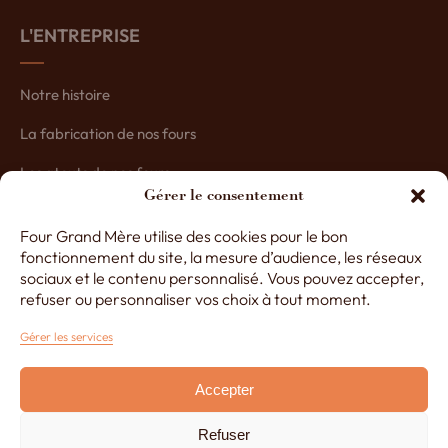
L'ENTREPRISE
Notre histoire
La fabrication de nos fours
Les atouts de nos fours
Gérer le consentement
Contactez-nous
Four Grand Mère utilise des cookies pour le bon
Nos partenaires
fonctionnement du site, la mesure d’audience, les réseaux
sociaux et le contenu personnalisé. Vous pouvez accepter,
refuser ou personnaliser vos choix à tout moment.
+33 (0)3 29 65 20 53
Gérer les services
Accepter
Du lundi au vendredi de 8h à 12h30 et de 13h30 à 17h
Refuser
Réalisé par
Lézards Création