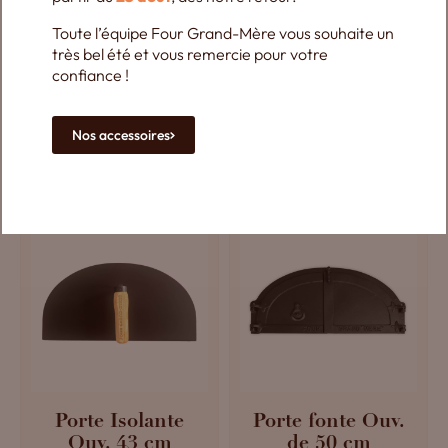
Toute l’équipe Four Grand-Mère vous souhaite un
Accélérateur de
Porte Isolante
très bel été et vous remercie pour votre
tirage pour
Ouv. 50 cm
confiance !
cheminée
256,81
€
1837,85
€
Nos accessoires
Plus de détails
Plus de détails
Porte Isolante
Porte fonte Ouv.
Ouv. 43 cm
de 50 cm