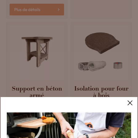
Plus de détails
Support en béton
Isolation pour four
armé
à bois