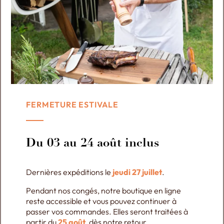
Hotte d'habillage
Thermomètre de
pour four à bois
voûte
133,24
€
FERMETURE ESTIVALE
Plus de détails
Du 03 au 24 août inclus
Dernières expéditions le
jeudi 27 juillet
.
Pendant nos congés, notre boutique en ligne
reste accessible et vous pouvez continuer à
passer vos commandes. Elles seront traitées à
partir du
25 août
, dès notre retour.