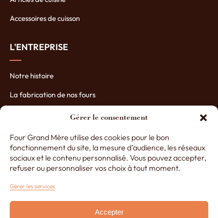
Accessoires de cuisson
L'ENTREPRISE
Notre histoire
La fabrication de nos fours
Les atouts de nos fours
Gérer le consentement
Contactez-nous
Four Grand Mère utilise des cookies pour le bon
fonctionnement du site, la mesure d’audience, les réseaux
Nos partenaires
sociaux et le contenu personnalisé. Vous pouvez accepter,
refuser ou personnaliser vos choix à tout moment.
Gérer les services
+33 (0)3 29 65 20 53
Accepter