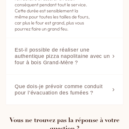
conséquent pendant tout le service.
Cette durée est sensiblement la
même pour toutes les tailles de fours,
car plus le four est grand, plus vous
pourrez faire un grand feu.
Est-il possible de réaliser une 
authentique pizza napolitaine avec un 
four à bois Grand-Mère ?
Oui, tout à fait. Le vice-champion de
France de la pizza napolitaine 2022,
le Toulousain Cédric Hervet, travaille
Que dois-je prévoir comme conduit 
d’ailleurs avec un four à bois Grand-
pour l’évacuation des fumées ?
Mère !
Si vous optez pour un four à bois ou
mixte bois-gaz, vous devrez
Le règlement de la Verace Pizza
obligatoirement disposer d’un conduit
Napoletana prévoit une cuisson de la
spécifique respectant la norme DTU
Vous ne trouvez pas la réponse à votre
pizza à même la sole pendant 60 à 90
24.1 en matière de fabrication ou de
secondes, avec une température de