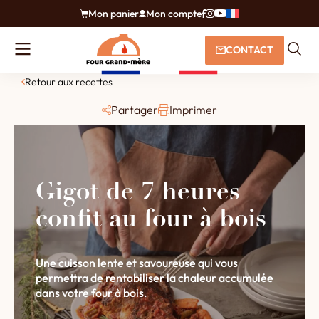
Mon panier
Mon compte
CONTACT
Retour aux recettes
Partager
Imprimer
Gigot de 7 heures
confit au four à bois
Une cuisson lente et savoureuse qui vous
permettra de rentabiliser la chaleur accumulée
dans votre four à bois.