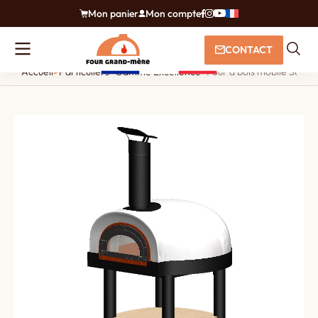
Mon panier
Mon compte
CONTACT
Accueil
>
Particuliers
>
Gamme Excellence
>
Four à bois mobile Suzett