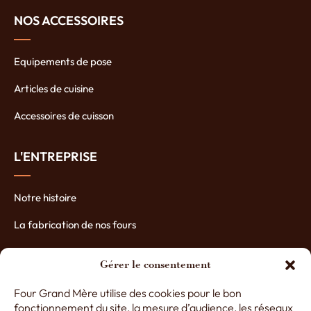
NOS ACCESSOIRES
Equipements de pose
Articles de cuisine
Accessoires de cuisson
L'ENTREPRISE
Notre histoire
La fabrication de nos fours
Les atouts de nos fours
Gérer le consentement
Contactez-nous
Four Grand Mère utilise des cookies pour le bon
Nos partenaires
fonctionnement du site, la mesure d’audience, les réseaux