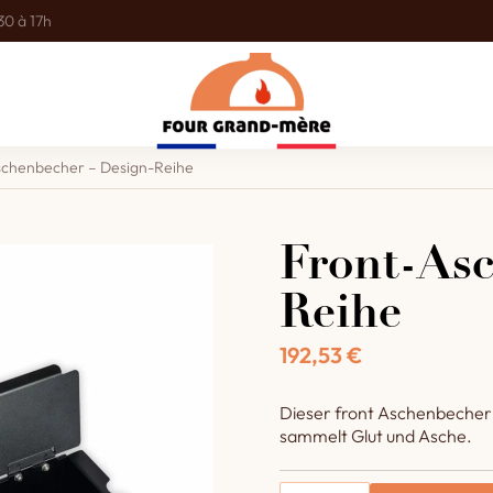
30 à 17h
schenbecher – Design-Reihe
Front-Asc
Reihe
192,53
€
Dieser front Aschenbecher w
sammelt Glut und Asche.