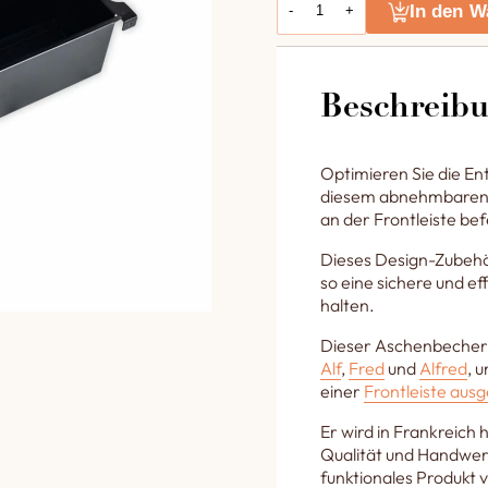
In den W
-
+
Beschreib
Optimieren Sie die En
diesem abnehmbaren As
an der Frontleiste bef
Dieses Design-Zubehör
so eine sichere und e
halten.
Dieser Aschenbecher p
Alf
,
Fred
und
Alfred
, 
einer
Frontleiste ausge
Er wird in Frankreich
Qualität und Handwerk
funktionales Produkt 