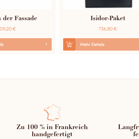
 der Fassade
Isidor-Paket
109,20
€
736,80
€
ls
Mehr Details
Zu 100 % in Frankreich
Langfr
handgefertigt
fe