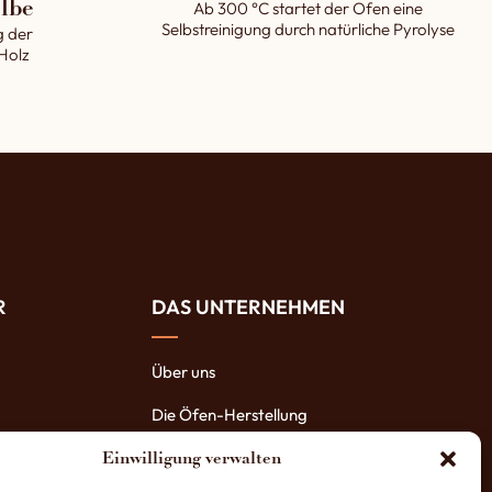
Ab 300 °C startet der Ofen eine
lbe
Selbstreinigung durch natürliche Pyrolyse
g der
 Holz
R
DAS UNTERNEHMEN
Über uns
Die Öfen-Herstellung
Die Vorteile unserer Öfen
Einwilligung verwalten