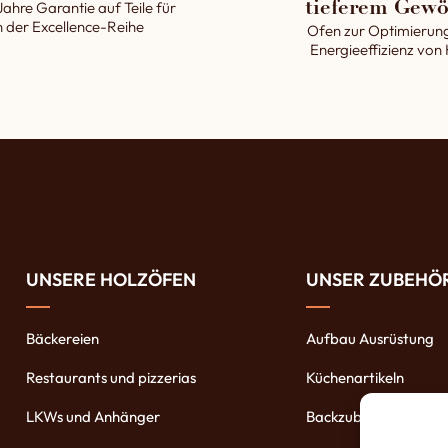
Jahre Garantie auf Teile für
tieferem Gewö
 der Excellence-Reihe
Ofen zur Optimierun
Energieeffizienz von
UNSERE HOLZÖFEN
UNSER ZUBEHÖ
Bäckereien
Aufbau Ausrüstung
Restaurants und pizzerias
Küchenartikeln
LKWs und Anhänger
Backzubehöre