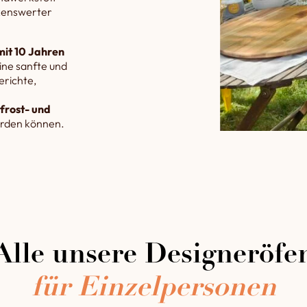
rkenswerter
it 10 Jahren
ine sanfte und
erichte,
frost- und
werden können.
Alle unsere Designeröfe
für Einzelpersonen