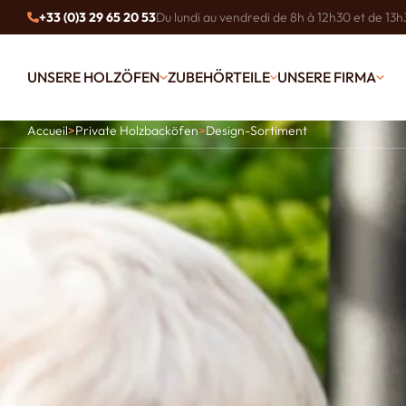
+33 (0)3 29 65 20 53
Du lundi au vendredi de 8h à 12h30 et de 13h
UNSERE HOLZÖFEN
ZUBEHÖRTEILE
UNSERE FIRMA
Accueil
>
Private Holzbacköfen
>
Design-Sortiment