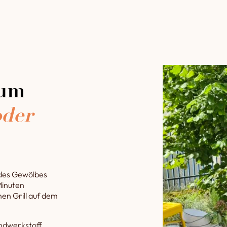
zum
oder
 des Gewölbes
Minuten
nen Grill auf dem
undwerkstoff