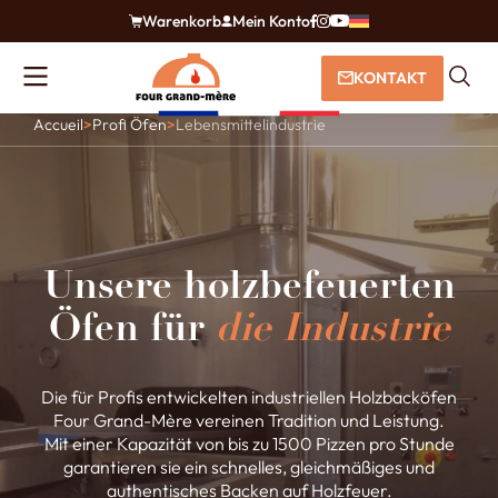
Warenkorb
Mein Konto
KONTAKT
Accueil
>
Profi Öfen
>
Lebensmittelindustrie
Unsere holzbefeuerten
Öfen für
die Industrie
Die für Profis entwickelten industriellen Holzbacköfen
Four Grand-Mère vereinen Tradition und Leistung.
Mit einer Kapazität von bis zu 1500 Pizzen pro Stunde
garantieren sie ein schnelles, gleichmäßiges und
authentisches Backen auf Holzfeuer.