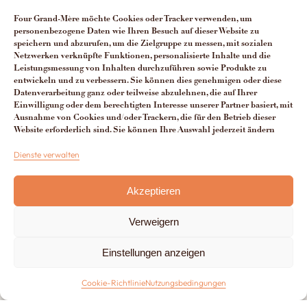
Die Öfen-Herstellung
Four Grand-Mère möchte Cookies oder Tracker verwenden, um
personenbezogene Daten wie Ihren Besuch auf dieser Website zu
Die Vorteile unserer Öfen
speichern und abzurufen, um die Zielgruppe zu messen, mit sozialen
Netzwerken verknüpfte Funktionen, personalisierte Inhalte und die
Man spricht über uns
Leistungsmessung von Inhalten durchzuführen sowie Produkte zu
entwickeln und zu verbessern. Sie können dies genehmigen oder diese
Kontakt Four Grand-Mère
Datenverarbeitung ganz oder teilweise abzulehnen, die auf Ihrer
Einwilligung oder dem berechtigten Interesse unserer Partner basiert, mit
Ausnahme von Cookies und/oder Trackern, die für den Betrieb dieser
Website erforderlich sind. Sie können Ihre Auswahl jederzeit ändern
+33 (0)3 29 65 20 53
Dienste verwalten
Akzeptieren
Du lundi au vendredi de 8h à 12h30 et de 13h30 à 17h
Verweigern
Hergestellt von
Lézards Création
Rechtlicher Hinweis
Cookie-Richtlinie
Einstellungen anzeigen
CGV
Cookie-Richtlinie
Nutzungsbedingungen