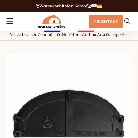
Warenkorb
Mein Konto
KONTAKT
Accueil
>
Unser Zubehör für Holzöfen
>
Aufbau Ausrüstung
>
Gusseise