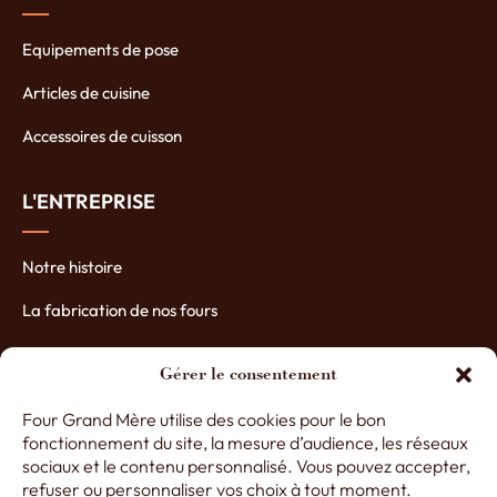
Equipements de pose
Articles de cuisine
Accessoires de cuisson
L'ENTREPRISE
Notre histoire
La fabrication de nos fours
Les atouts de nos fours
Gérer le consentement
Contactez-nous
Four Grand Mère utilise des cookies pour le bon
Nos partenaires
fonctionnement du site, la mesure d’audience, les réseaux
sociaux et le contenu personnalisé. Vous pouvez accepter,
refuser ou personnaliser vos choix à tout moment.