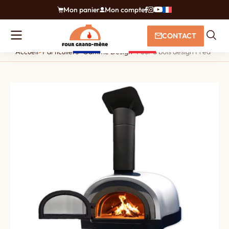
Mon panier
Mon compte
CONTACT
Accueil
>
Particuliers
>
Gamme Design
>
Four à bois design Fred