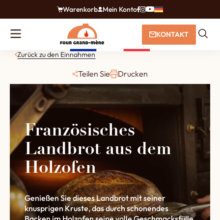
Warenkorb
Mein Konto
KONTAKT
Zurück zu den Einnahmen
Teilen Sie
Drucken
Französisches
Landbrot aus dem
Holzofen
Genießen Sie dieses Landbrot mit seiner
knusprigen Kruste, das durch schonendes
Backen im Holzofen seine volle Geschmacksfülle