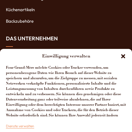
Küchenartikeln
Backzubehöre
DAS UNTERNEHMEN
Über uns
Einwilligung verwalten
Die Öfen-Herstellung
Four Grand-Mère möchte Cookies oder Tracker verwenden, um
personenbezogene Daten wie Ihren Besuch auf dieser Website zu
Die Vorteile unserer Öfen
speichern und abzurufen, um die Zielgruppe zu messen, mit sozialen
Netzwerken verknüpfte Funktionen, personalisierte Inhalte und die
Leistungsmessung von Inhalten durchzuführen sowie Produkte zu
Man spricht über uns
entwickeln und zu verbessern. Sie können dies genehmigen oder diese
Datenverarbeitung ganz oder teilweise abzulehnen, die auf Ihrer
Kontakt Four Grand-Mère
Einwilligung oder dem berechtigten Interesse unserer Partner basiert, mit
Ausnahme von Cookies und/oder Trackern, die für den Betrieb dieser
Website erforderlich sind. Sie können Ihre Auswahl jederzeit ändern
+33 (0)3 29 65 20 53
Dienste verwalten