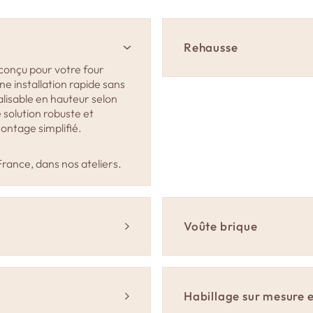
Le livre de recettes
Rehausse
conçu pour votre four
 installation rapide sans
isable en hauteur selon
e solution robuste et
ntage simplifié.
France, dans nos ateliers.
Voûte brique
pour un four à bois permet
 ouverture, offrant ainsi
ité dans son utilisation.
Habillage sur mesure e