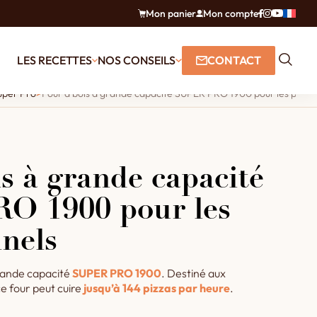
Mon panier
Mon compte
LES RECETTES
NOS CONSEILS
CONTACT
Super Pro
>
Four à bois à grande capacité SUPER PRO 1900 pour les profe
s à grande capacité
O 1900 pour les
nnels
grande capacité
SUPER PRO 1900
. Destiné aux
ce four peut cuire
jusqu’à 144 pizzas par heure
.