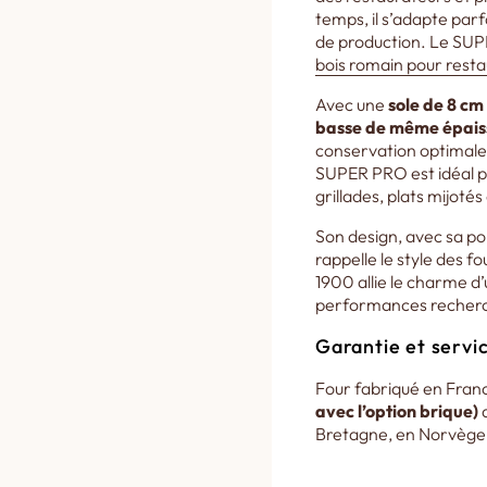
temps, il s’adapte par
de production. Le SUP
bois romain pour resta
Avec une
sole de 8 cm
basse de même épais
conservation optimale 
SUPER PRO est idéal po
grillades, plats mijoté
Son design, avec sa po
rappelle le style des 
1900 allie le charme d’u
performances recherché
Garantie et servic
Four fabriqué en Franc
avec l’option brique)
d
Bretagne, en Norvège e