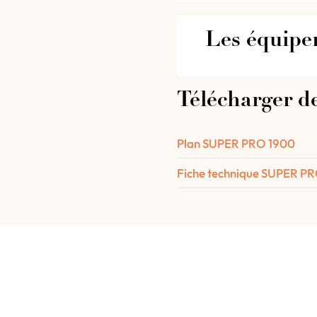
Les équipe
Les équipements 
Télécharger d
restaurants et pizz
Plan SUPER PRO 1900
Une sole constituée
Une voute en chamo
Fiche technique SUPER P
L’isolation complète
d’épaisseur 8 cm et
haute température é
Une porte en fonte
Une porte isolante 
2 buses de raccord
La notice de pose et 