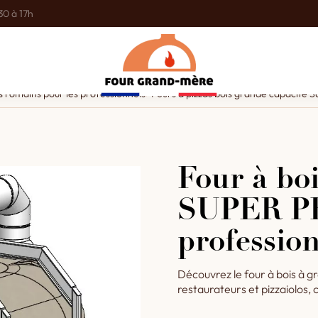
30 à 17h
s romains pour les professionnels
>
Fours à pizzas bois grande capacité 
Four à boi
SUPER PR
professio
Découvrez le four à bois à 
restaurateurs et pizzaiolos, 