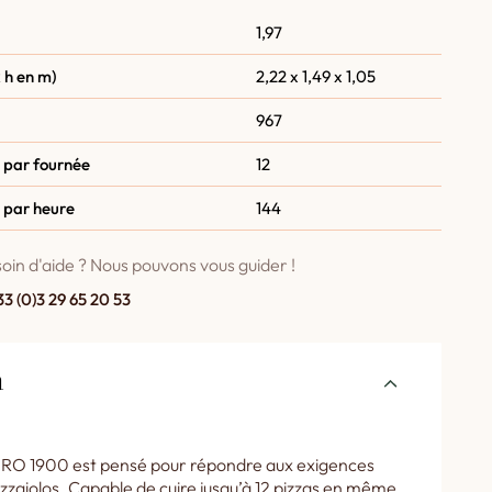
1,97
 h en m)
2,22 x 1,49 x 1,05
967
 par fournée
12
 par heure
144
oin d'aide ? Nous pouvons vous guider !
33 (0)3 29 65 20 53
n
PRO 1900 est pensé pour répondre aux exigences
izzaiolos. Capable de cuire jusqu’à 12 pizzas en même