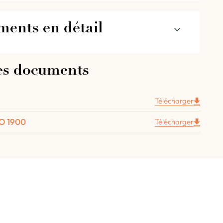
ments en détail
de votre four SUPER PRO 1900 pour
es documents
erias en détail :
Télécharger
s de briques de 6cm d’épaisseur.
tte de 8 cm d’épaisseur.
RO 1900
Télécharger
 du four (isolation inférieure en vermiculite
 isolation supérieure en 2 couches de laine minérale
paisseur totale 6,3 cm).
Four Grand-Mère
de 50 cm.
intérieure réfractaire et amovible 50 cm.
ement avec clapet Ø 180 mm.
d’utilisation.