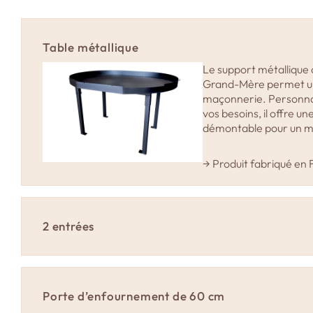
Table métallique
Le support métallique 
Grand-Mère permet une
maçonnerie. Personnal
vos besoins, il offre un
démontable pour un mo
→ Produit fabriqué en 
2 entrées
L’option « 2 entrées » 
d’ajouter une deuxième
une plus grande flexibil
Porte d’enfournement de 60 cm