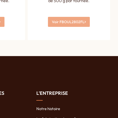
rnée.
de 500 g par fournée.
Voir FBOUL2802FL
ES
L'ENTREPRISE
Notre histoire