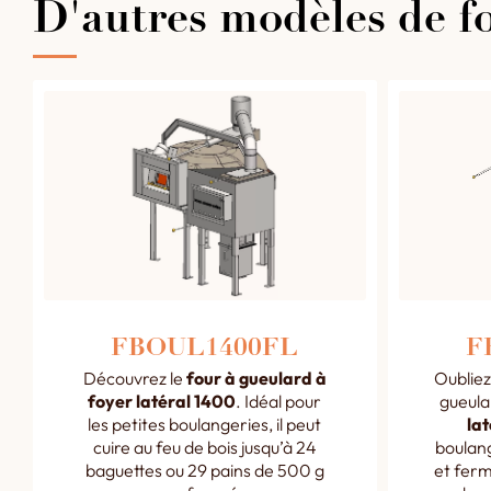
D'autres modèles de fo
FBOUL1400FL
F
Découvrez le
four à gueulard à
Oubliez
foyer latéral 1400
. Idéal pour
gueula
les petites boulangeries, il peut
lat
cuire au feu de bois jusqu’à 24
boulang
baguettes ou 29 pains de 500 g
et ferm