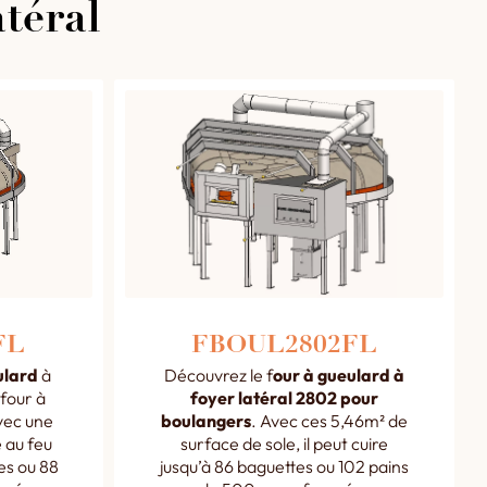
atéral
FL
FBOUL2802FL
ulard
à
Découvrez le f
our à gueulard à
 four à
foyer latéral 2802 pour
ec une
boulangers
. Avec ces 5,46m² de
e au feu
surface de sole, il peut cuire
es ou 88
jusqu’à 86 baguettes ou 102 pains