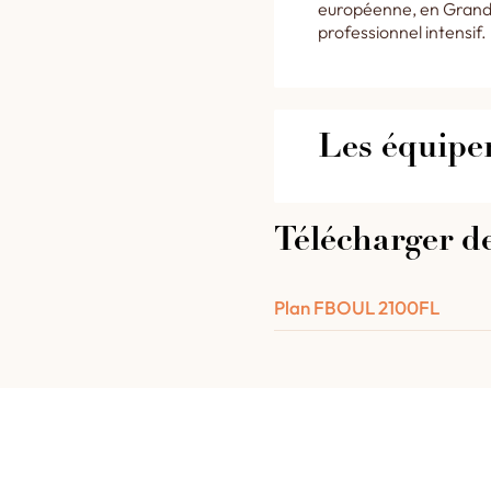
européenne, en Grande
professionnel intensif.
Les équipe
Les équipements d
Télécharger d
détail.
Plan FBOUL 2100FL
1 porte escamotabl
belle poignée en lait
1 éclairage hublot d
1 thermomètre capil
Un support métalliq
2 portiques métalli