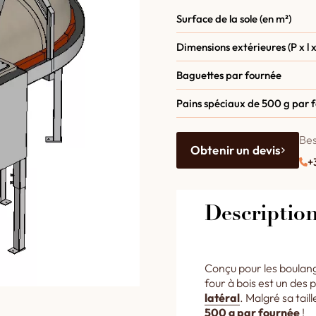
Surface de la sole (en m²)
Dimensions extérieures (P x l x
Baguettes par fournée
Pains spéciaux de 500 g par 
Bes
Obtenir un devis
+
Descriptio
Conçu pour les boulange
four à bois est un des 
latéral
. Malgré sa taill
500 g par fournée
!