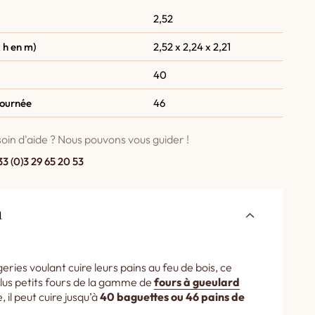
2,52
 h en m)
2,52 x 2,24 x 2,21
40
fournée
46
oin d'aide ? Nous pouvons vous guider !
33 (0)3 29 65 20 53
n
ries voulant cuire leurs pains au feu de bois, ce
plus petits fours de la gamme de
fours à gueulard
e, il peut cuire jusqu’à
40 baguettes ou 46 pains de