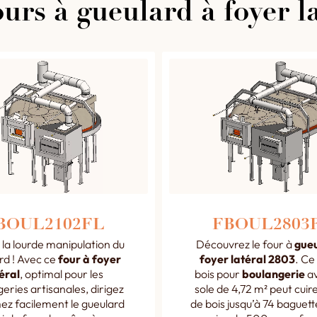
urs à gueulard à foyer l
BOUL2102FL
FBOUL2803
 la lourde manipulation du
Découvrez le four à
gue
rd ! Avec ce
four à foyer
foyer latéral 2803
. Ce
éral
, optimal pour les
bois pour
boulangerie
av
eries artisanales, dirigez
sole de 4,72 m² peut cuir
ez facilement le gueulard
de bois jusqu’à 74 baguett