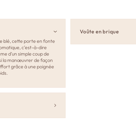
La voûte en chamott
d’épaisseur.
L’isolation de la vo
température.
Voûte en brique
La sole en briques 
 blé, cette porte en fonte
L’isolation de la so
tomatique, c’est-à-dire
cm + 2 cm).
erme d’un simple coup de
ssi la manœuvrer de façon
Un foyer latéral av
effort grâce à une poignée
1 oura de décharge
ids.
1 oura de fond comm
1 système de buée av
de 20 kg intégré da
Le coulis d’assembla
 pour ses
La notice de pose et 
e et
1 cendrier amovible
os besoins
ant et
1 brosse en laiton d