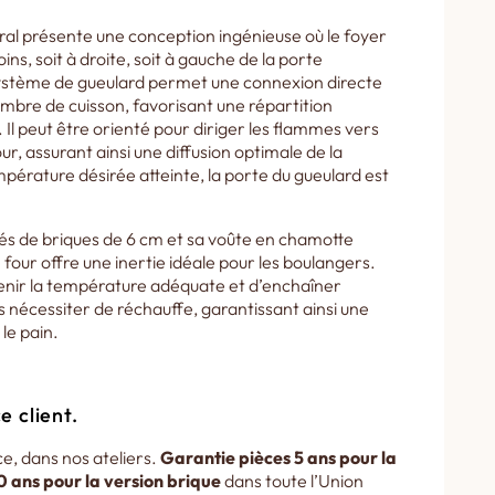
éral présente une conception ingénieuse où le foyer
ins, soit à droite, soit à gauche de la porte
stème de gueulard permet une connexion directe
ambre de cuisson, favorisant une répartition
 Il peut être orienté pour diriger les flammes vers
ur, assurant ainsi une diffusion optimale de la
mpérature désirée atteinte, la porte du gueulard est
és de briques de 6 cm et sa voûte en chamotte
 four offre une inertie idéale pour les boulangers.
nir la température adéquate et d’enchaîner
s nécessiter de réchauffe, garantissant ainsi une
 le pain.
e client.
e, dans nos ateliers.
Garantie pièces 5 ans pour la
0 ans pour la version brique
dans toute l’Union