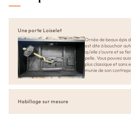
Une porte Loiselet
Ornée de beaux épis de
est dite à bouchoir au
qu’elle s’ouvre et se f
pelle. Vous pouvez au
plus classique et sans 
munie de son contrepo
Habillage sur mesure
Four Grand-Mère propose un habillage inox sur mesure
fours de boulangerie. Cet habillage améliore l’esthétiqu
l’hygiène de votre four en offrant un design adapté à v
spécifiques. Fabriqué en tôles inox, il est durable, résist