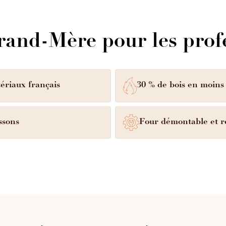
1 pic à feu (1,50 m).
nte à
1 racloir de foyer
(1,
Grand-Mère pour les prof
ériaux français
30 % de bois en moins
ssons
Four démontable et 