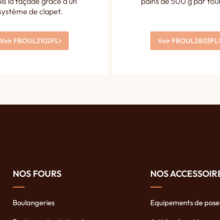
is la façade grâce à un
pains de 500 g par fou
système de clapet.
Voir FBOUL2102FL
Voir FBOUL2803FL
NOS FOURS
NOS ACCESSOIR
Boulangeries
Equipements de pose