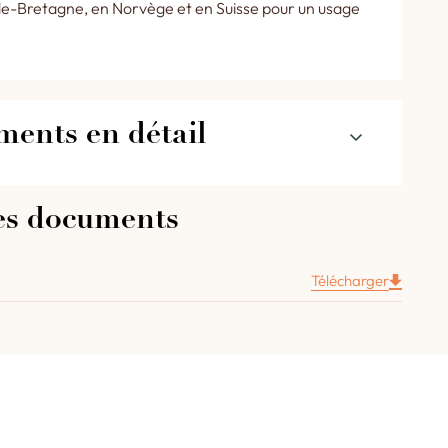
-Bretagne, en Norvège et en Suisse pour un usage
ments en détail
e votre four à gueulard latéral 2100 en
es documents
Télécharger
e vers le haut, largeur de passage 460mm, avec une
on et une inclusion vitrée.
e la chambre de cuisson intégré.
laire à aiguille avec un cadran de diamètre 100 mm.
ue adapté et facile à monter.
ques pour suspendre la voûte