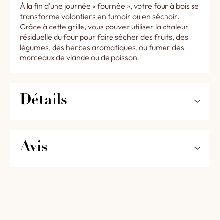
À la fin d’une journée « fournée », votre four à bois se
transforme volontiers en fumoir ou en séchoir.
Grâce à cette grille, vous pouvez utiliser la chaleur
résiduelle du four pour faire sécher des fruits, des
légumes, des herbes aromatiques, ou fumer des
morceaux de viande ou de poisson.
Détails
Caractéristiques du produit :
Avis
Poids : 4.5 kg
Largeur : 34 cm
5
0%
Longueur : 44 cm
4
0%
0,0
Hauteur : 17 cm
3
0%
2