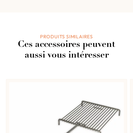
0%
Basé sur 0 avis
1
0%
Ajouter un avis
PRODUITS SIMILAIRES
Ces accessoires peuvent
0 de 0 avis
aussi vous intéresser
Désolé, aucun avis ne correspond à vos sélections
actuelles