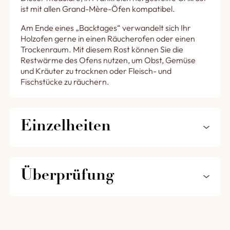
ist mit allen Grand-Mère-Öfen kompatibel.
Am Ende eines „Backtages“ verwandelt sich Ihr
Holzofen gerne in einen Räucherofen oder einen
Trockenraum. Mit diesem Rost können Sie die
Restwärme des Ofens nutzen, um Obst, Gemüse
und Kräuter zu trocknen oder Fleisch- und
Fischstücke zu räuchern.
Einzelheiten
Produktmerkmale :
Überprüfung
Gewicht: 4.5 kg
Breite: 34 cm
5
0%
Länge: 44 cm
0,0
4
0%