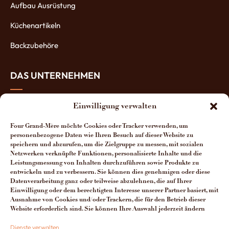
Aufbau Ausrüstung
Küchenartikeln
Backzubehöre
DAS UNTERNEHMEN
Über uns
Einwilligung verwalten
Die Öfen-Herstellung
Four Grand-Mère möchte Cookies oder Tracker verwenden, um
personenbezogene Daten wie Ihren Besuch auf dieser Website zu
Die Vorteile unserer Öfen
speichern und abzurufen, um die Zielgruppe zu messen, mit sozialen
Netzwerken verknüpfte Funktionen, personalisierte Inhalte und die
Leistungsmessung von Inhalten durchzuführen sowie Produkte zu
Man spricht über uns
entwickeln und zu verbessern. Sie können dies genehmigen oder diese
Datenverarbeitung ganz oder teilweise abzulehnen, die auf Ihrer
Kontakt Four Grand-Mère
Einwilligung oder dem berechtigten Interesse unserer Partner basiert, mit
Ausnahme von Cookies und/oder Trackern, die für den Betrieb dieser
Website erforderlich sind. Sie können Ihre Auswahl jederzeit ändern
+33 (0)3 29 65 20 53
Dienste verwalten