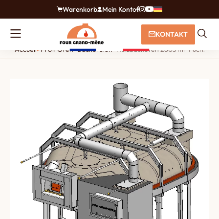
Warenkorb
Mein Konto
KONTAKT
Accueil
>
Profi Öfen
>
Bäckereien
>
Holzbackofen 2803 mit Fuchs und 