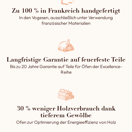
eleganten Look.
1 Doppelte Messingbürste (3,50 m).
Das ausgemauerte Gewölbe
Zu 100 % in Frankreich handgefertigt
1 Feuerpickel (1,50 m).
garantiert somit ein
In den Vogesen, ausschließlich unter Verwendung
1 Feuerstellenschaber (1,50 m).
gleichmäßigeres und
französischer Materialien
besseres Backen des Brotes.
Langfristige Garantie auf feuerfeste Teile
Bis zu 20 Jahre Garantie auf Teile für Öfen der Excellence-
Reihe
30 % weniger Holzverbrauch dank
tieferem Gewölbe
Ofen zur Optimierung der Energieeffizienz von Holz