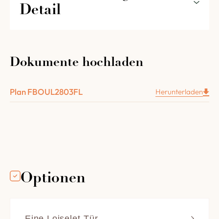
Detail
Die Ausstattung Ihres Holzbackofens 2803 mit
Fuchs und seitlicher Feuerstelle im Detail
Dokumente hochladen
1 nach oben versenkbare Tür, Durchgangsbreite
460 mm, mit einem schönen Messinggriff und
Plan FBOUL2803FL
einem Glaseinschluss.
Herunterladen
1 eingebaute Lampenglocke des Gar Raums.
1 Kapillarthermometer mit Nadel und einem
Zifferblatt mit einem Durchmesser von 100 mm.
Ein passender und leicht zu montierender
Metallständer.
3 Metallportale zum Aufhängen des Gewölbes.
Optionen
Das Gewölbe aus Schamotte mit einer Dicke von
8 cm.
Die Isolierung des Gewölbes mit 3 Schichten
Eine Loiselet-Tür