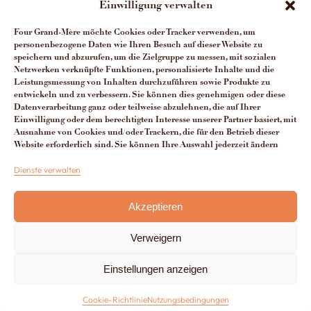
Einwilligung verwalten
Über uns
Four Grand-Mère möchte Cookies oder Tracker verwenden, um
Die Öfen-Herstellung
personenbezogene Daten wie Ihren Besuch auf dieser Website zu
speichern und abzurufen, um die Zielgruppe zu messen, mit sozialen
Die Vorteile unserer Öfen
Netzwerken verknüpfte Funktionen, personalisierte Inhalte und die
Leistungsmessung von Inhalten durchzuführen sowie Produkte zu
Man spricht über uns
entwickeln und zu verbessern. Sie können dies genehmigen oder diese
Datenverarbeitung ganz oder teilweise abzulehnen, die auf Ihrer
Kontakt Four Grand-Mère
Einwilligung oder dem berechtigten Interesse unserer Partner basiert, mit
Ausnahme von Cookies und/oder Trackern, die für den Betrieb dieser
Website erforderlich sind. Sie können Ihre Auswahl jederzeit ändern
Dienste verwalten
+33 (0)3 29 65 20 53
Akzeptieren
Du lundi au vendredi de 8h à 12h30 et de 13h30 à 17h
Verweigern
Hergestellt von
Lézards Création
Rechtlicher Hinweis
Einstellungen anzeigen
Cookie-Richtlinie
CGV
Cookie-Richtlinie
Nutzungsbedingungen