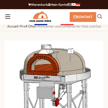
Warenkorb
Mein Konto
KONTAKT
Accueil
>
Profi Öfen
>
Römischer und kombinierter Holz und Gasofe