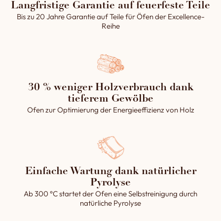
„in Binder“, die die kürzeste
Langfristige Garantie auf feuerfeste Teile
und ästhetischste Seite des
Bis zu 20 Jahre Garantie auf Teile für Öfen der Excellence-
Ziegels hervorhebt. Dieses
Reihe
Know-how verleiht jedem
unserer Backsteinöfen ein
einzigartiges Aussehen und
einen zeitlosen Charme.
30 % weniger Holzverbrauch dank
tieferem Gewölbe
Ofen zur Optimierung der Energieeffizienz von Holz
Einfache Wartung dank natürlicher
Pyrolyse
Ab 300 °C startet der Ofen eine Selbstreinigung durch
natürliche Pyrolyse