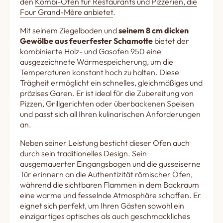
den
Kombi-Öfen für Restaurants und Pizzerien, die
Four Grand-Mère anbietet
.
Mit seinem Ziegelboden und
seinem 8 cm dicken
Gewölbe aus feuerfester Schamotte
bietet der
kombinierte Holz- und Gasofen 950 eine
ausgezeichnete Wärmespeicherung, um die
Temperaturen konstant hoch zu halten. Diese
Trägheit ermöglicht ein schnelles, gleichmäßiges und
präzises Garen. Er ist ideal für die Zubereitung von
Pizzen, Grillgerichten oder überbackenen Speisen
und passt sich all Ihren kulinarischen Anforderungen
an.
Neben seiner Leistung besticht dieser Ofen auch
durch sein traditionelles Design. Sein
ausgemauerter Eingangsbogen und die gusseiserne
Tür erinnern an die Authentizität römischer Öfen,
während die sichtbaren Flammen in dem Backraum
eine warme und fesselnde Atmosphäre schaffen. Er
eignet sich perfekt, um Ihren Gästen sowohl ein
einzigartiges optisches als auch geschmackliches