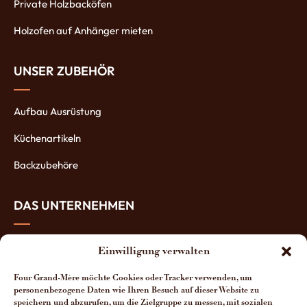
Private Holzbacköfen
Holzofen auf Anhänger mieten
UNSER ZUBEHÖR
Aufbau Ausrüstung
Küchenartikeln
Backzubehöre
DAS UNTERNEHMEN
Über uns
Einwilligung verwalten
Die Öfen-Herstellung
Four Grand-Mère möchte Cookies oder Tracker verwenden, um
personenbezogene Daten wie Ihren Besuch auf dieser Website zu
Die Vorteile unserer Öfen
speichern und abzurufen, um die Zielgruppe zu messen, mit sozialen