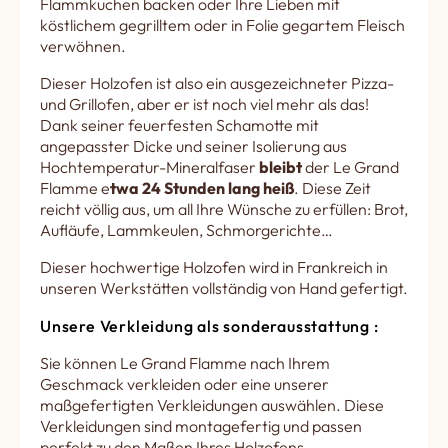
Flammkuchen backen oder Ihre Lieben mit
köstlichem gegrilltem oder in Folie gegartem Fleisch
verwöhnen.
Dieser Holzofen ist also ein ausgezeichneter Pizza-
und Grillofen, aber er ist noch viel mehr als das!
Dank seiner feuerfesten Schamotte mit
angepasster Dicke und seiner Isolierung aus
Hochtemperatur-Mineralfaser
bleibt
der Le Grand
Flamme e
twa 24 Stunden lang heiß
. Diese Zeit
reicht völlig aus, um all Ihre Wünsche zu erfüllen: Brot,
Aufläufe, Lammkeulen, Schmorgerichte…
Dieser hochwertige Holzofen wird in Frankreich in
unseren Werkstätten vollständig von Hand gefertigt.
Unsere Verkleidung als sonderausstattung :
Sie können Le Grand Flamme nach Ihrem
Geschmack verkleiden oder eine unserer
maßgefertigten Verkleidungen auswählen. Diese
Verkleidungen sind montagefertig und passen
perfekt zu den Maßen Ihres Holzofens.