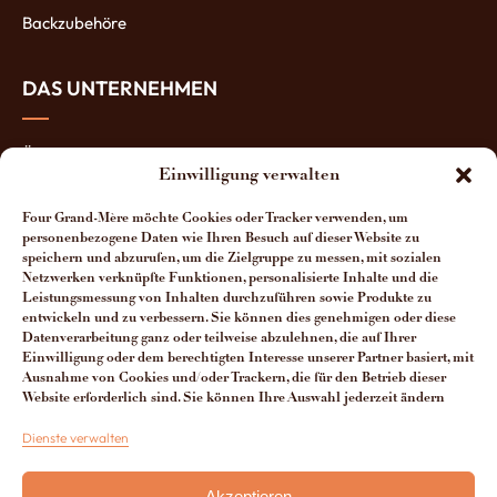
Backzubehöre
DAS UNTERNEHMEN
Über uns
Einwilligung verwalten
Die Öfen-Herstellung
Four Grand-Mère möchte Cookies oder Tracker verwenden, um
Die Vorteile unserer Öfen
personenbezogene Daten wie Ihren Besuch auf dieser Website zu
speichern und abzurufen, um die Zielgruppe zu messen, mit sozialen
Netzwerken verknüpfte Funktionen, personalisierte Inhalte und die
Man spricht über uns
Leistungsmessung von Inhalten durchzuführen sowie Produkte zu
entwickeln und zu verbessern. Sie können dies genehmigen oder diese
Kontakt Four Grand-Mère
Datenverarbeitung ganz oder teilweise abzulehnen, die auf Ihrer
Einwilligung oder dem berechtigten Interesse unserer Partner basiert, mit
Ausnahme von Cookies und/oder Trackern, die für den Betrieb dieser
Website erforderlich sind. Sie können Ihre Auswahl jederzeit ändern
+33 (0)3 29 65 20 53
Dienste verwalten
Du lundi au vendredi de 8h à 12h30 et de 13h30 à 17h
Akzeptieren