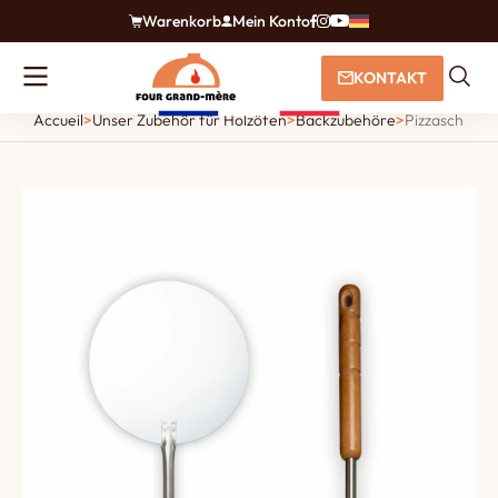
Warenkorb
Mein Konto
KONTAKT
Accueil
>
Unser Zubehör für Holzöfen
>
Backzubehöre
>
Pizzaschieber