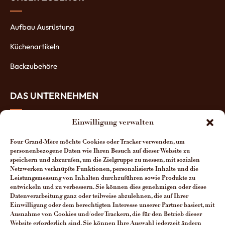
Aufbau Ausrüstung
Küchenartikeln
Backzubehöre
DAS UNTERNEHMEN
Einwilligung verwalten
Über uns
Four Grand-Mère möchte Cookies oder Tracker verwenden, um
Die Öfen-Herstellung
personenbezogene Daten wie Ihren Besuch auf dieser Website zu
speichern und abzurufen, um die Zielgruppe zu messen, mit sozialen
Die Vorteile unserer Öfen
Netzwerken verknüpfte Funktionen, personalisierte Inhalte und die
Leistungsmessung von Inhalten durchzuführen sowie Produkte zu
Man spricht über uns
entwickeln und zu verbessern. Sie können dies genehmigen oder diese
Datenverarbeitung ganz oder teilweise abzulehnen, die auf Ihrer
Kontakt Four Grand-Mère
Einwilligung oder dem berechtigten Interesse unserer Partner basiert, mit
Ausnahme von Cookies und/oder Trackern, die für den Betrieb dieser
Website erforderlich sind. Sie können Ihre Auswahl jederzeit ändern