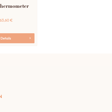
thermometer
63,60
€
Details
N