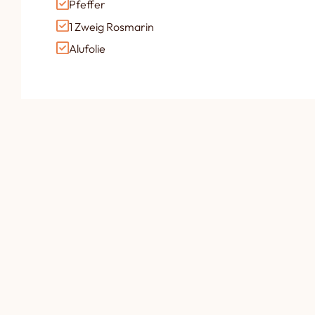
Pfeffer
1 Zweig Rosmarin
Alufolie