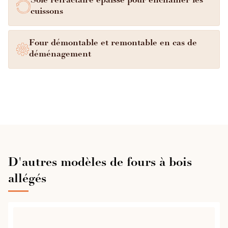
Sole réfractaire épaisse pour enchaîner les
avec une simple peinture acrylique.
cuissons
→ Produit fabriqué en France, dans nos ateliers.
Four démontable et remontable en cas de
déménagement
D'autres modèles de fours à bois
allégés