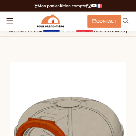
Mon panier
Mon compte
CONTACT
Accueil
>
Professionnels
>
Restaurants et pizzerias
>
Nos fours à pizza