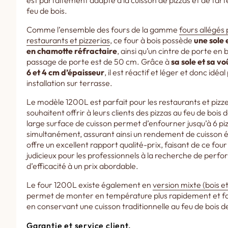
est parfaitement adapté à la cuisson de pizzas et de tar
feu de bois.
Comme l’ensemble des fours de la gamme
fours allégés 
restaurants et pizzerias
, ce four à bois possède
une sole 
en chamotte réfractaire
, ainsi qu’un cintre de porte en 
passage de porte est de 50 cm. Grâce à
sa sole et sa vo
6 et 4 cm d’épaisseur
, il est réactif et léger et donc idéa
installation sur terrasse.
Le modèle 1200L est parfait pour les restaurants et pizze
souhaitent offrir à leurs clients des pizzas au feu de bois d
large surface de cuisson permet d’enfourner jusqu’à 6 pi
simultanément, assurant ainsi un rendement de cuisson éle
offre un excellent rapport qualité-prix, faisant de ce four
judicieux pour les professionnels à la recherche de perf
d’efficacité à un prix abordable.
Le four 1200L existe également en
version mixte (bois e
permet de monter en température plus rapidement et fa
en conservant une cuisson traditionnelle au feu de bois de
Garantie et service client.