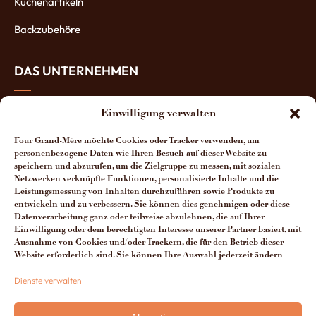
Küchenartikeln
Backzubehöre
DAS UNTERNEHMEN
Über uns
Einwilligung verwalten
Die Öfen-Herstellung
Four Grand-Mère möchte Cookies oder Tracker verwenden, um
personenbezogene Daten wie Ihren Besuch auf dieser Website zu
Die Vorteile unserer Öfen
speichern und abzurufen, um die Zielgruppe zu messen, mit sozialen
Netzwerken verknüpfte Funktionen, personalisierte Inhalte und die
Leistungsmessung von Inhalten durchzuführen sowie Produkte zu
Man spricht über uns
entwickeln und zu verbessern. Sie können dies genehmigen oder diese
Datenverarbeitung ganz oder teilweise abzulehnen, die auf Ihrer
Kontakt Four Grand-Mère
Einwilligung oder dem berechtigten Interesse unserer Partner basiert, mit
Ausnahme von Cookies und/oder Trackern, die für den Betrieb dieser
Website erforderlich sind. Sie können Ihre Auswahl jederzeit ändern
+33 (0)3 29 65 20 53
Dienste verwalten