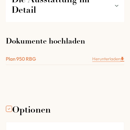
Die Ausstattung im 
Detail
Die Ausstattung Ihres Multi-Brennstoff
rotierenden Ofens 950RBG im Detail:
Ein rotierender Boden mit Drehteller (4 x Ø 32 cm
Dokumente hochladen
oder 3 x Ø 36 cm)
Ein Gewölbe aus 2/3 Ziegelsteinen 1/3 Schamotte
Plan 950 RBG
Herunterladen
8 cm dick.
Die komplette Isolierung des Ofens (unten aus
Vermiculit und oben aus 3 Schichten Mineralfaser,
St. 63 mm).
Ein verstärkter Metalltisch.
Ein 0,18-kW-Getriebemotor mit
Geschwindigkeitsregelung
Optionen
1 Gasbrenner mit einem 2-stufigen Magnetventil
Einen Elektroschrank und alle