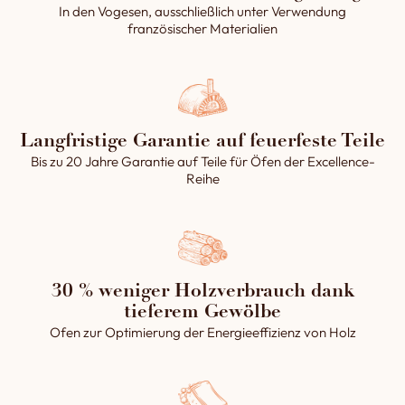
zu schaffen. Je nach Bedarf
In den Vogesen, ausschließlich unter Verwendung
obere Teil verkleidet werden.
kann die zweite Tür in
französischer Materialien
Jede Verkleidung wird in
verschiedenen Winkeln (90°,
unseren Werkstätten
135° oder 180°) positioniert
sorgfältig von Hand
werden, so dass sie sich an
gefertigt. Dies garantiert
jede Konfiguration anpassen
eine individuelle und
lässt.
hochwertige Verarbeitung,
Langfristige Garantie auf feuerfeste Teile
die sich perfekt an Ihre
Bis zu 20 Jahre Garantie auf Teile für Öfen der Excellence-
ästhetischen Bedürfnisse
Reihe
anpasst.
→ Produkt wird in Frankreich
in unseren Werkstätten
hergestellt
30 % weniger Holzverbrauch dank
tieferem Gewölbe
Ofen zur Optimierung der Energieeffizienz von Holz