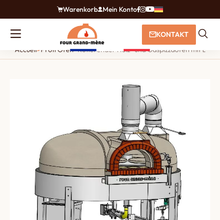
Warenkorb
Mein Konto
KONTAKT
Accueil
>
Profi Öfen
>
Rotierender Holz- und Gaspizzaofen mit Dreh