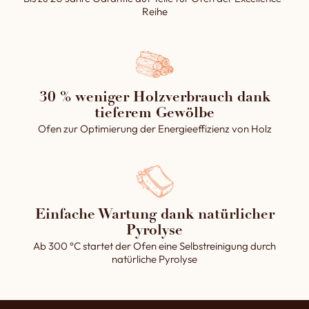
Reihe
1 Bedienfeld (Bodenrotation, Dampfgeräte,
Beleuchtung und Dampfabzug) .
2 passiven Dampfsystems mit integrierter
Seitenwände aus Stahl (20kg) in einem
Gewölbeteil, das mit einem Magnetventil
betrieben wird .
30 % weniger Holzverbrauch dank
tieferem Gewölbe
1 abnehmbarer Aschenbecher.
Ofen zur Optimierung der Energieeffizienz von Holz
Der Montage Mörtel (Tonpulver).
Die Montage- und Gebrauchsanleitung.
Einfache Wartung dank natürlicher
Pyrolyse
Ab 300 °C startet der Ofen eine Selbstreinigung durch
natürliche Pyrolyse