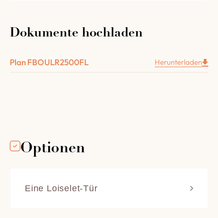
Die Ausstattung Ihres Drehbodenofens R 2500
FL im Detail
Dokumente hochladen
Eine versenkbare Stahltür mit Messinggriff,
Glaseinschluss und Backraumbeleuchtung.
Plan FBOULR2500FL
Herunterladen
1 herausnehmbare Schublade, die unter der
Beschickungstür eingebaut ist, um Asche und
Staub vom Feuerraum aufzunehmen
1 in die Tür integrierter Dampfabsauger mit
flexiblem Schlauch und Ventilator.
1 Kapillarthermometer mit Nadel und einem
Zifferblatt mit einem Durchmesser von 100 mm
Optionen
Der Metallträger, der den Elektromotor für die
Rotation des Bodens einschließt.
2 Träger zum Aufhängen des Gewölbes
Eine Loiselet-Tür
Ein Gewölbe aus feuerfestem Material
Diese mit schönen
(Schamottemörtel) mit einer Dicke von 8 cm.
Weizenähren verzierte Tür