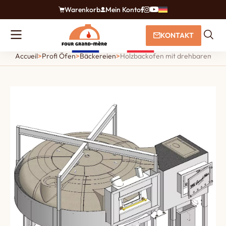
Warenkorb
Mein Konto
KONTAKT
Accueil
>
Profi Öfen
>
Bäckereien
>
Holzbackofen mit drehbarem Feu