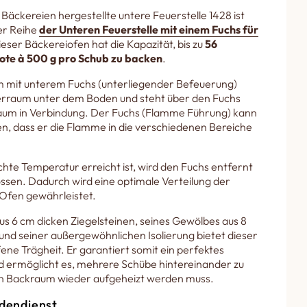
 Bäckereien hergestellte untere Feuerstelle 1428 ist
der Reihe
der Unteren Feuerstelle mit einem Fuchs für
ieser Bäckereiofen hat die Kapazität, bis zu
56
ote à 500 g pro Schub zu backen
.
m mit unterem Fuchs (unterliegender Befeuerung)
uerraum unter dem Boden und steht über den Fuchs
raum in Verbindung. Der Fuchs (Flamme Führung) kann
n, dass er die Flamme in die verschiedenen Bereiche
te Temperatur erreicht ist, wird den Fuchs entfernt
ssen. Dadurch wird eine optimale Verteilung der
fen gewährleistet.
s 6 cm dicken Ziegelsteinen, seines Gewölbes aus 8
nd seiner außergewöhnlichen Isolierung bietet dieser
ene Trägheit. Er garantiert somit ein perfektes
d ermöglicht es, mehrere Schübe hintereinander zu
n Backraum wieder aufgeheizt werden muss.
dendienst.