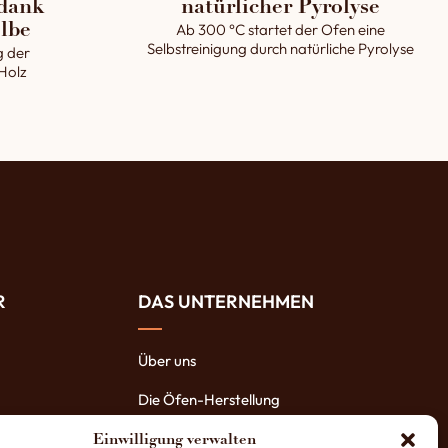
dank
natürlicher Pyrolyse
Ab 300 °C startet der Ofen eine
lbe
Selbstreinigung durch natürliche Pyrolyse
g der
 Holz
R
DAS UNTERNEHMEN
Über uns
Die Öfen-Herstellung
Die Vorteile unserer Öfen
Einwilligung verwalten