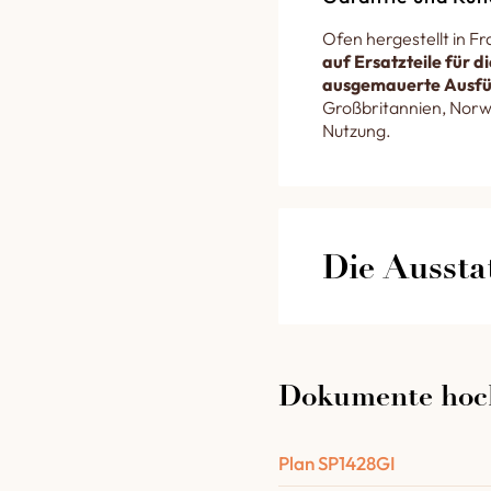
Ofen hergestellt in F
auf Ersatzteile für 
ausgemauerte Ausf
Großbritannien, Norw
Nutzung.
Die Aussta
Die Austattung I
Feuerstelle für B
Dokumente hoc
2 nach oben verse
schönen Messinggri
Plan SP1428GI
2 Glas-Lampenkugel