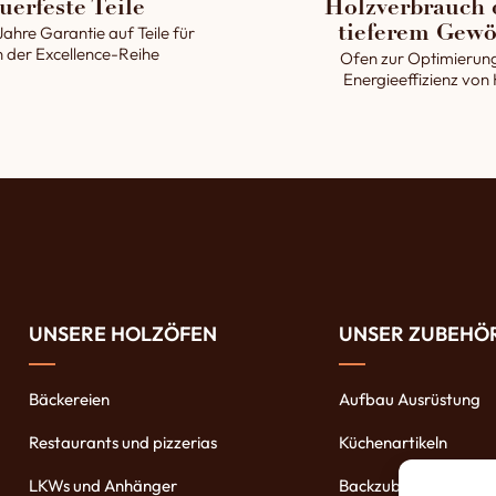
uerfeste Teile
Holzverbrauch 
Jahre Garantie auf Teile für
tieferem Gewö
 der Excellence-Reihe
Ofen zur Optimierun
Energieeffizienz von
UNSERE HOLZÖFEN
UNSER ZUBEHÖ
Bäckereien
Aufbau Ausrüstung
Restaurants und pizzerias
Küchenartikeln
LKWs und Anhänger
Backzubehöre