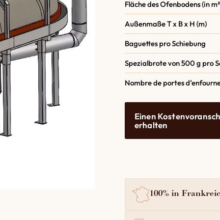
Fläche des Ofenbodens (in m²
Außenmaße T x B x H (m)
Baguettes pro Schiebung
Spezialbrote von 500 g pro 
Nombre de portes d’enfourn
Einen Kostenvoransch
erhalten
100% in Frankreic