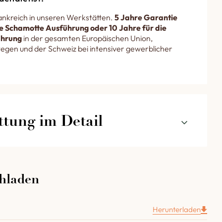
rankreich in unseren Werkstätten.
5 Jahre Garantie
die Schamotte Ausführung oder 10 Jahre für die
ührung
in der gesamten Europäischen Union,
egen und der Schweiz bei intensiver gewerblicher
ttung im Detail
hres Holzbackofens 1428 mit unterer
eschickung durch Förderbände im Detail
hladen
nkbare Türe, Durchgangsbreite 610 mm, mit einem
ff und einem Glaseinschluss.
Herunterladen
n, die in den Backraum integriert sind