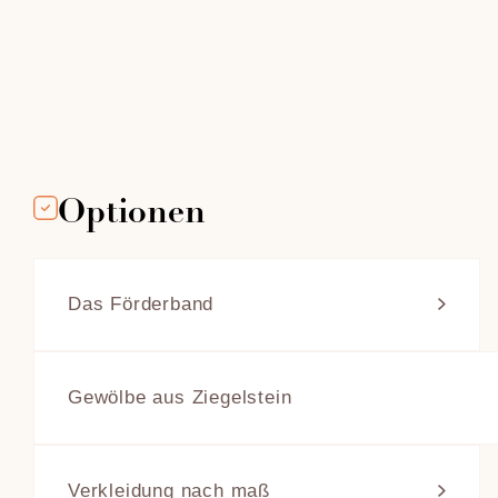
Optionen
Das Förderband 
Four Grand-Mère bietet für seine
Öfen mit einem Fuchs und mit unterer
Feuerstelle ein Beschickungsband für
Gewölbe aus Ziegelstein
Beschickung durch Transportband an.
Das Förderband erleichtert das
Mit der Opt
Einschießen der Brote und bewegt sich
Schamottege
horizontal mit drei einstellbaren
ersetzt werd
Verkleidung nach maß