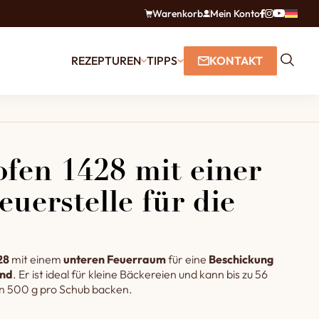
Warenkorb
Mein Konto
REZEPTUREN
TIPPS
KONTAKT
fen 1428 mit einer
euerstelle für die
28
mit einem
unteren Feuerraum
für eine
Beschickung
and
. Er ist ideal für kleine Bäckereien und kann bis zu 56
n 500 g pro Schub backen.