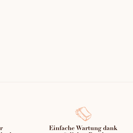
inen Gewölbeteil integriert ist.
l (Tonpulver).
ebrauchsanleitung.
bürste (3,50 m).
m).
0 m).
r
Einfache Wartung dank