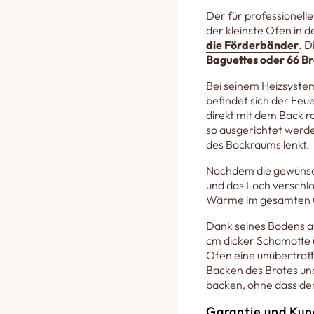
Der für professionelle
der kleinste Ofen in 
die Förderbänder
. D
Baguettes oder 66 Br
Bei seinem Heizsyste
befindet sich der Fe
direkt mit dem Back 
so ausgerichtet werde
des Backraums lenkt.
Nachdem die gewünsch
und das Loch verschlo
Wärme im gesamten O
Dank seines Bodens au
cm dicker Schamotte u
Ofen eine unübertroff
Backen des Brotes un
backen, ohne dass de
Garantie und Kun