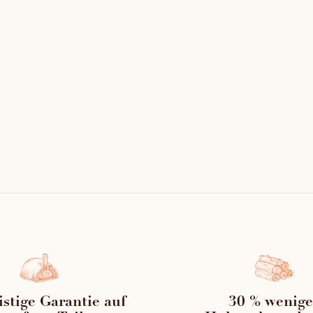
 bringt die einzigartigen Vorteile von
Stahlwand, der in e
einen mit sich, darunter eine bessere
erung und -verteilung, eine optimale
Der Montage Mörte
ung sowie eine außergewöhnlich lange
Die Montage und G
r.
1 doppelte Messing
uerte Gewölbe garantiert somit ein
1 Feuerpickel (1,50 
eres und besseres Backen des Brotes.
1 Herdschaber (1,5
istige Garantie auf
30 % wenige