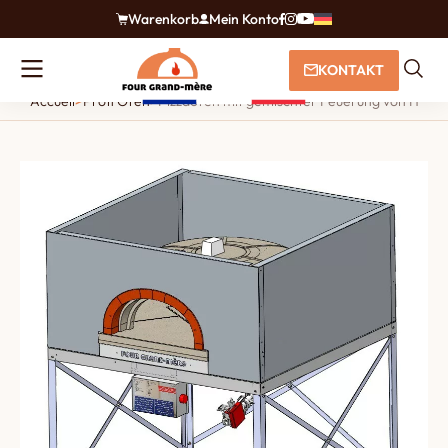
Warenkorb
Mein Konto
KONTAKT
Accueil
>
Profi Öfen
>
Pizzaofen mit gemischter Feuerung von Holz u