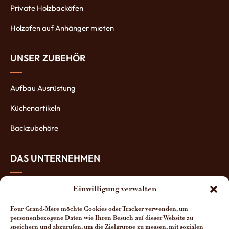
Private Holzbacköfen
Holzofen auf Anhänger mieten
UNSER ZUBEHÖR
Aufbau Ausrüstung
Küchenartikeln
Backzubehöre
DAS UNTERNEHMEN
Über uns
Einwilligung verwalten
Die Öfen-Herstellung
Four Grand-Mère möchte Cookies oder Tracker verwenden, um
personenbezogene Daten wie Ihren Besuch auf dieser Website zu
Die Vorteile unserer Öfen
speichern und abzurufen, um die Zielgruppe zu messen, mit sozialen