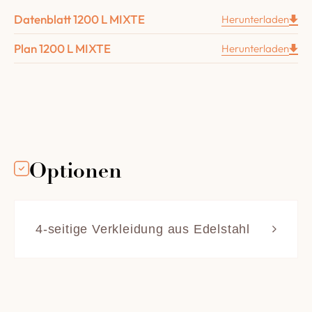
Eine 6 cm dicke Boden aus Schamotte
Datenblatt 1200 L MIXTE
Herunterladen
Ein 4 cm dickes Schamottegewölbe.
Plan 1200 L MIXTE
Die komplette Isolierung des Ofens (unten aus
Herunterladen
Kalziumsilikat 80 mm und oben aus Mineralfaser,
Dicke 63 mm).
Eine 50 cm Tür aus Gusseisen Four Grand-Mère
Ein Metalltisch mit einem Brennerhalter
Der Gasbrenner, der mit einem Magnetventil mit
zwei Geschwindigkeiten ausgestattet ist.
Optionen
Der Schaltschrank und alle Sicherheiten, die mit
der Nutzung von Gas verbunden sind.
Der Rohranschlusskasten ohne Klappe Ø 180 mm
4-seitige Verkleidung aus Edelstahl 
+ 1 Vergrößerung Abschnitt Ø 200 mm
Die vierseitige Verkleidung
Die Aufbau- und Gebrauchsanleitung
aus Edelstahl bietet eine
schnelle und elegante
Fertigstellung für Ihren Ofen.
Ihr geringes Gewicht