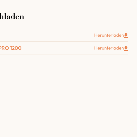
hladen
zweiflügelige Tür aus Gusseisen.
iertür.
um Aufhängen des Gewölbes.
Herunterladen
 Gewölbes mit 3 Schichten Hochtemperatur-
 PRO 1200
Herunterladen
Bodens aus Vermiculit (8 cm).
sten mit einem Durchmesser von Ø 180 mm und einer
rbindung zwischen Gewölbe und Rauchabzug.
Bedienungsanleitung.
.