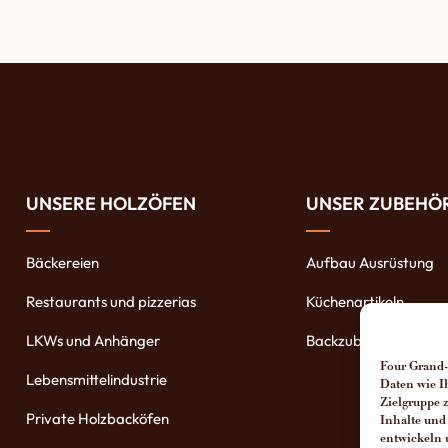
UNSERE HOLZÖFEN
UNSER ZUBEHÖ
Bäckereien
Aufbau Ausrüstung
Restaurants und pizzerias
Küchenartikeln
LKWs und Anhänger
Backzubehöre
Four Grand-
Lebensmittelindustrie
Daten wie I
Zielgruppe 
Private Holzbacköfen
Inhalte und
entwickeln 