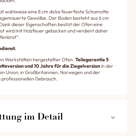
backen.
at wahlweise eine 8 cm dicke feuerfeste Schamotte
usgemauerte Gewölbe. Der Boden besteht aus 6 cm
 Dank dieser Eigenschaften besitzt der Ofen eine
rot wird mit Holzfeuer gebacken und verdient daher
fenbrot“.
dienst.
ren Werkstätten hergestellter Ofen.
Teilegarantie 5
tteversion und 10 Jahre für die Ziegelversion
in der
n Union, in Großbritannien, Norwegen und der
n professionellen Gebrauch.
ttung im Detail
Ihres Super Pro 1200 Backofens im Detail