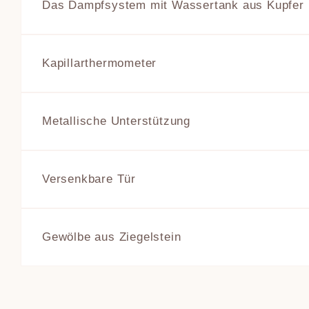
Das Dampfsystem mit Wassertank aus Kupfer
Dieser Behä
funktionier
Messinghahn
Kapillarthermometer
etwas Wasse
ein bessere
Dieses mech
Nadel die Te
10 cm Durc
Metallische Unterstützung
Dieser Metall
römischen 
Versenkbare Tür
Diese isolie
oben öffnen 
Backraumbel
Gewölbe aus Ziegelstein
Metalltisch.
Mit der Opt
Schamottege
ersetzt werd
Brotbacköfen