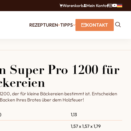
Warenkorb
Mein Konto
REZEPTUREN
TIPPS
KONTAKT
 Super Pro 1200 für
ckereien
200, der für kleine Bäckereien bestimmt ist. Entscheiden
le Backen Ihres Brotes über dem Holzfeuer!
)
1,13
1,57 x 1,57 x 1,79