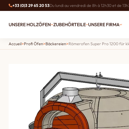
+33 (0)3 29 65 20 53
Du lundi au vendredi de 8h à 12h30 et de 13h
UNSERE HOLZÖFEN
ZUBEHÖRTEILE
UNSERE FIRMA
Accueil
>
Profi Öfen
>
Bäckereien
>
Römerofen Super Pro 1200 für kl