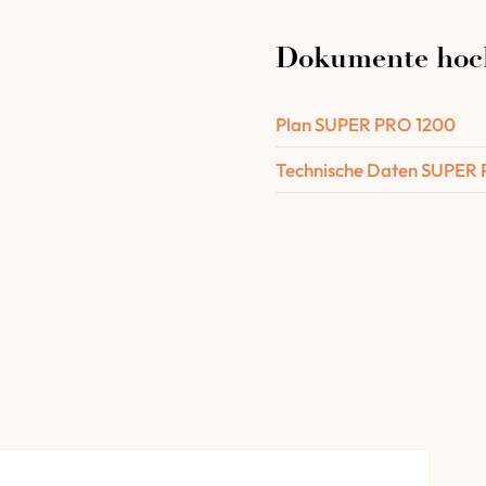
Dokumente hoc
Eine 50 cm breite, 
Eine feuerfeste isol
Plan SUPER PRO 1200
1 Metall Träger z
Die Isolierung des
Technische Daten SUPER
Mineralfaser.
Die Isolierung des 
1 Rohranschlusska
Klappe für die Ve
Die Montage- und 
Mörtel (Tonpulver)