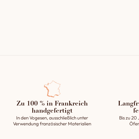
Schamottste
Wärmespeich
Wärmestrahl
Lebensdaue
Das ausgema
gleichmäßig
Zu 100 % in Frankreich
Langfr
handgefertigt
fe
In den Vogesen, ausschließlich unter
Bis zu 20 
Verwendung französischer Materialien
Öfen