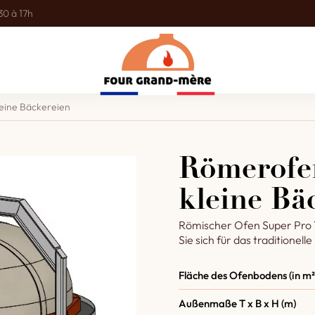
30 à 17h
eine Bäckereien
Römerofen
kleine Bä
Römischer Ofen Super Pro 1
Sie sich für das traditionel
Fläche des Ofenbodens (in m²
Außenmaße T x B x H (m)