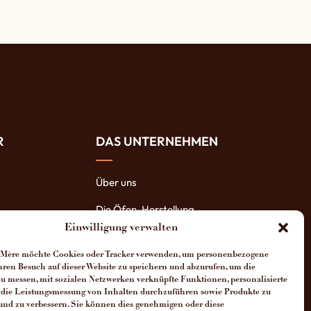
R
DAS UNTERNEHMEN
Über uns
Die Öfen-Herstellung
Einwilligung verwalten
Die Vorteile unserer Öfen
Mère möchte Cookies oder Tracker verwenden, um personenbezogene
Man spricht über uns
hren Besuch auf dieser Website zu speichern und abzurufen, um die
zu messen, mit sozialen Netzwerken verknüpfte Funktionen, personalisierte
Kontakt Four Grand-Mère
 die Leistungsmessung von Inhalten durchzuführen sowie Produkte zu
und zu verbessern. Sie können dies genehmigen oder diese