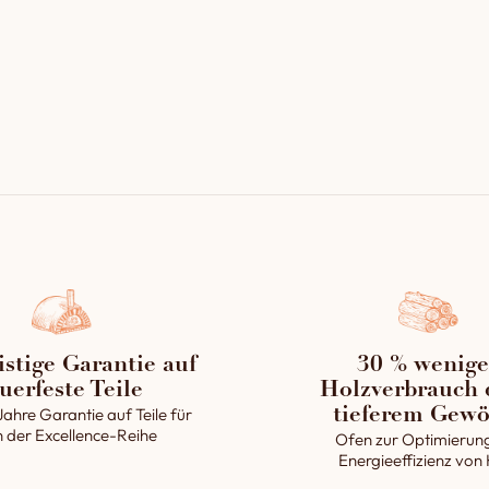
inen mit sich, darunter eine bessere
erung und -verteilung, eine optimale
ung sowie eine außergewöhnlich lange
r.
uerte Gewölbe garantiert somit ein
eres und besseres Backen des Brotes.
istige Garantie auf
30 % wenige
uerfeste Teile
Holzverbrauch 
Jahre Garantie auf Teile für
tieferem Gewö
 der Excellence-Reihe
Ofen zur Optimierun
Energieeffizienz von