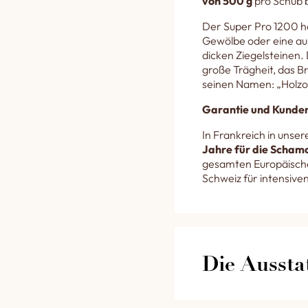
von 500 g
pro Schub 
Der Super Pro 1200 h
Gewölbe oder eine a
dicken Ziegelsteinen.
große Trägheit, das B
seinen Namen: „Holzo
Garantie und Kunden
In Frankreich in unse
Jahre für die Schamo
gesamten Europäische
Schweiz für intensive
Die Aussta
Die Ausstattung 