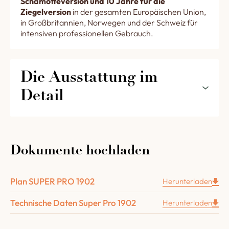
Schamotteversion und 10 Jahre für die
Ziegelversion
in der gesamten Europäischen Union,
in Großbritannien, Norwegen und der Schweiz für
intensiven professionellen Gebrauch.
Die Ausstattung im 
Detail
Die Ausstattung Ihres SUPER PRO 1902
Backofens im détail
Dokumente hochladen
Eine 50 cm breite, zweiflügelige Tür aus
Gusseisen.
Plan SUPER PRO 1902
Herunterladen
Eine feuerfeste Isoliertür.
Technische Daten Super Pro 1902
2 Metall Träger zum Aufhängen des Gewölbes.
Herunterladen
Die Isolierung des Gewölbes mit 3 Schichten