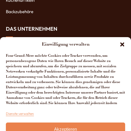
Küchenartikeln
Backzubehöre
DAS UNTERNEHMEN
Einwilligung verwalten
Über uns
Four Grand-Mère möchte Cookies oder Tracker verwenden, um
Die Öfen-Herstellung
personenbezogene Daten wie Ihren Besuch auf dieser Website zu
speichern und abzurufen, um die Zielgruppe zu messen, mit sozialen
Die Vorteile unserer Öfen
Netzwerken verknüpfte Funktionen, personalisierte Inhalte und die
Leistungsmessung von Inhalten durchzuführen sowie Produkte zu
Man spricht über uns
entwickeln und zu verbessern. Sie können dies genehmigen oder diese
Datenverarbeitung ganz oder teilweise abzulehnen, die auf Ihrer
Kontakt Four Grand-Mère
Einwilligung oder dem berechtigten Interesse unserer Partner basiert, mit
Ausnahme von Cookies und/oder Trackern, die für den Betrieb dieser
Website erforderlich sind. Sie können Ihre Auswahl jederzeit ändern
Dienste verwalten
+33 (0)3 29 65 20 53
Akzeptieren