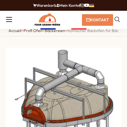
Warenkorb
Mein Konto
KONTAKT
Accueil
>
Profi Öfen
>
Bäckereien
>
Römischer Backofen für Bäckere