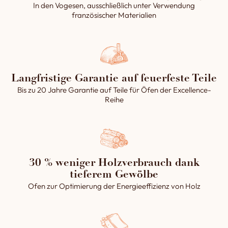
In den Vogesen, ausschließlich unter Verwendung
Lebensdauer.
französischer Materialien
Das ausgemauerte Gewölbe
garantiert somit ein
gleichmäßigeres und
besseres Backen des Brotes.
Langfristige Garantie auf feuerfeste Teile
Bis zu 20 Jahre Garantie auf Teile für Öfen der Excellence-
Reihe
30 % weniger Holzverbrauch dank
tieferem Gewölbe
Ofen zur Optimierung der Energieeffizienz von Holz