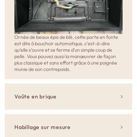
de 6 cm d’épaisseur.
L’isolation de la sole en vermiculite et en
panneau de laine de roche (8 cm + 2 cm).
Un foyer inférieur avec gueulard de Ø28 cm
avec une barre crochetée de manutention et
Ornée de beaux épis de blé, cette porte en fonte
un couvercle d’assise.
est dite à bouchoir automatique, c’est-à-dire
qu’elle s’ouvre et se ferme d’un simple coup de
1 oura de décharge du foyer.
pelle. Vous pouvez aussi la manœuvrer de façon
2 ouras commandés en façade et leur
plus classique et sans effort grâce à une poignée
carneau de raccordement.
munie de son contrepoids.
1 système de buée avec 2 réservoirs d’eau en
cuivre et leurs piédroits en acier de 20 kg
intégré dans une pièce de voûte.
Voûte en brique
Le coulis d’assemblage (poudre d’argile).
La notice de pose et d’utilisation.
1 cendrier amovible.
Habillage sur mesure
1 brosse en laiton double (3,50 m).
Four Grand-Mère propose un habillage inox sur