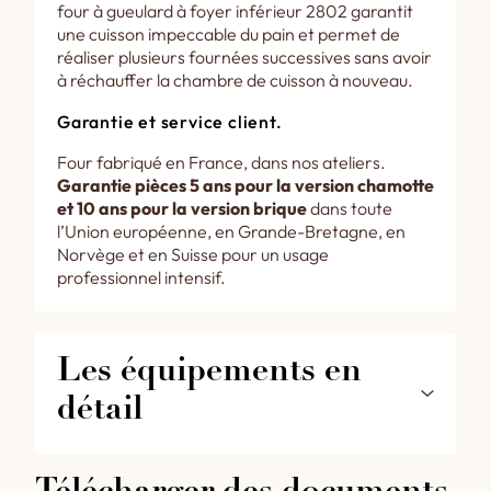
four à gueulard à foyer inférieur 2802 garantit
une cuisson impeccable du pain et permet de
réaliser plusieurs fournées successives sans avoir
à réchauffer la chambre de cuisson à nouveau.
Garantie et service client.
Four fabriqué en France, dans nos ateliers.
Garantie pièces 5 ans pour la version chamotte
et 10 ans pour la version brique
dans toute
l’Union européenne, en Grande-Bretagne, en
Norvège et en Suisse pour un usage
professionnel intensif.
Les équipements en 
détail
Les équipements de votre four à gueulard
inférieur 2802 en détail