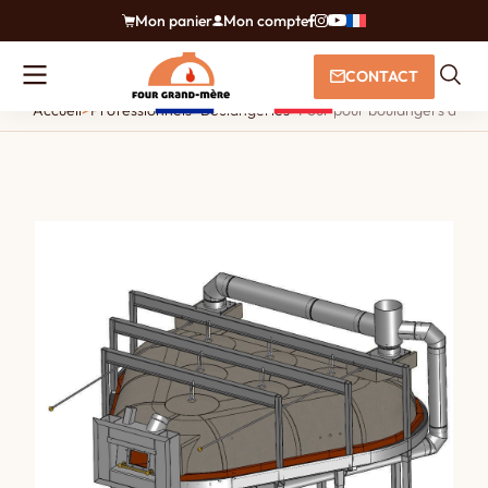
Mon panier
Mon compte
CONTACT
Accueil
>
Professionnels
>
Boulangeries
>
Four pour boulangers à gueu