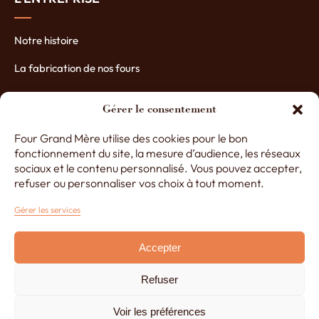
Notre histoire
La fabrication de nos fours
Les atouts de nos fours
Gérer le consentement
Contactez-nous
Four Grand Mère utilise des cookies pour le bon
Nos partenaires
fonctionnement du site, la mesure d’audience, les réseaux
sociaux et le contenu personnalisé. Vous pouvez accepter,
refuser ou personnaliser vos choix à tout moment.
+33 (0)3 29 65 20 53
Gérer les services
Accepter
Du lundi au vendredi de 8h à 12h30 et de 13h30 à 17h
Refuser
Réalisé par
Lézards Création
Mentions légales
Voir les préférences
Politique de cookies