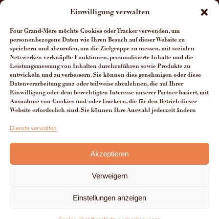
Über uns
Einwilligung verwalten
Die Öfen-Herstellung
Four Grand-Mère möchte Cookies oder Tracker verwenden, um
personenbezogene Daten wie Ihren Besuch auf dieser Website zu
Die Vorteile unserer Öfen
speichern und abzurufen, um die Zielgruppe zu messen, mit sozialen
Netzwerken verknüpfte Funktionen, personalisierte Inhalte und die
Leistungsmessung von Inhalten durchzuführen sowie Produkte zu
Man spricht über uns
entwickeln und zu verbessern. Sie können dies genehmigen oder diese
Datenverarbeitung ganz oder teilweise abzulehnen, die auf Ihrer
Kontakt Four Grand-Mère
Einwilligung oder dem berechtigten Interesse unserer Partner basiert, mit
Ausnahme von Cookies und/oder Trackern, die für den Betrieb dieser
Website erforderlich sind. Sie können Ihre Auswahl jederzeit ändern
+33 (0)3 29 65 20 53
Dienste verwalten
Akzeptieren
Du lundi au vendredi de 8h à 12h30 et de 13h30 à 17h
Verweigern
Hergestellt von
Lézards Création
Rechtlicher Hinweis
Einstellungen anzeigen
Cookie-Richtlinie
CGV