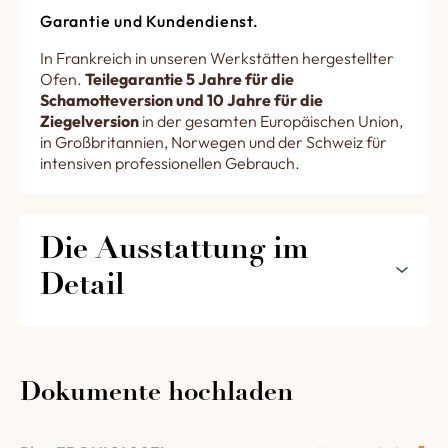
Garantie und Kundendienst.
In Frankreich in unseren Werkstätten hergestellter
Ofen.
Teilegarantie 5 Jahre für die
Schamotteversion und 10 Jahre für die
Ziegelversion
in der gesamten Europäischen Union,
in Großbritannien, Norwegen und der Schweiz für
intensiven professionellen Gebrauch.
Die Ausstattung im 
Detail
Die Ausstattung Ihres 1400 Holzbackofens mit
Fuchs und seitlicher Feuerstelle im Detail
Dokumente hochladen
1 nach oben versenkbare Tür, Durchgangsbreite
460 mm, mit einem schönen Messinggriff und