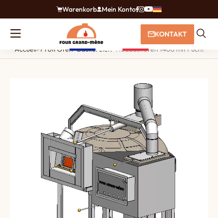
Warenkorb
Mein Konto
KONTAKT
Accueil
>
Profi Öfen
>
Bäckereien
>
Holzbackofen 1400 mit Fuchs und s