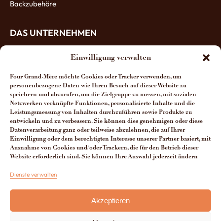
Backzubehöre
DAS UNTERNEHMEN
Einwilligung verwalten
Über uns
Four Grand-Mère möchte Cookies oder Tracker verwenden, um
Die Öfen-Herstellung
personenbezogene Daten wie Ihren Besuch auf dieser Website zu
speichern und abzurufen, um die Zielgruppe zu messen, mit sozialen
Die Vorteile unserer Öfen
Netzwerken verknüpfte Funktionen, personalisierte Inhalte und die
Leistungsmessung von Inhalten durchzuführen sowie Produkte zu
Man spricht über uns
entwickeln und zu verbessern. Sie können dies genehmigen oder diese
Datenverarbeitung ganz oder teilweise abzulehnen, die auf Ihrer
Kontakt Four Grand-Mère
Einwilligung oder dem berechtigten Interesse unserer Partner basiert, mit
Ausnahme von Cookies und/oder Trackern, die für den Betrieb dieser
Website erforderlich sind. Sie können Ihre Auswahl jederzeit ändern
Dienste verwalten
+33 (0)3 29 65 20 53
Akzeptieren
Du lundi au vendredi de 8h à 12h30 et de 13h30 à 17h