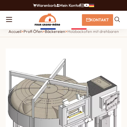
Warenkorb
Mein Konto
KONTAKT
Accueil
>
Profi Öfen
>
Bäckereien
>
Holzbackofen mit drehbarem Fe