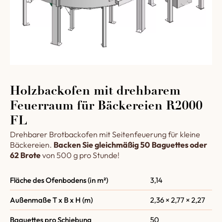
Holzbackofen mit drehbarem
Feuerraum für Bäckereien R2000
FL
Drehbarer Brotbackofen mit Seitenfeuerung für kleine
Bäckereien.
Backen Sie gleichmäßig 50 Baguettes oder
62 Brote
von 500 g pro Stunde!
Fläche des Ofenbodens (in m²)
3,14
Außenmaße T x B x H (m)
2,36 × 2,77 × 2,27
Baguettes pro Schiebung
50