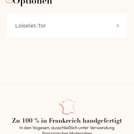
Optionen
Der Metallträger, der den Elektromotor für die
Rotation des Bodens einschließt.
2 Träger zum Aufhängen des Gewölbes
Loiselet-Tor 
Ein Gewölbe aus feuerfestem Material
Diese mit schönen
(Schamottemörtel) mit einer Dicke von 8 cm.
Weizenähren verzierte Tür
Die Isolierung des Gewölbes mit 3 Schichten
aus Gusseisen ist eine
Hochtemperatur-Mineralfasern
sogenannte automatische
Ein Boden (Ø 2000 mm) aus lebensmittelechtem
Tür, d. h. sie lässt sich mit
feuerfestem Material (Schamottemörtel) mit
einem einfachen
einer Dicke von 8 cm in zwei Schichten von je 4
Schaufelschlag öffnen und
cm.
schließen. Sie können sie
aber auch ganz klassisch und
Die Isolierung des Bodens aus Mineralfaser (8 cm)
mühelos über einen Griff mit
Ein seitlicher Feuerraum (maximale Holzlänge 50
Gegengewicht betätigen.
cm) mit frontseitig gesteuertem Fuchs. (Flamme
Abweiser)
1 großer, abnehmbarer Aschenbecher auf Rollen,
Zu 100 % in Frankreich handgefertigt
der unter dem Feuerraum verschiebbar ist.
In den Vogesen, ausschließlich unter Verwendung
1 Anschlussrohr für den Feuerraum, der von der
französischer Materialien