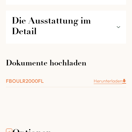
Die Ausstattung im 
Detail
Die Ausstattung Ihres Drehbodenofens R 2000
FL im Detail
Dokumente hochladen
Eine versenkbare Stahltür mit Messinggriff,
Glaseinschluss und Backraumbeleuchtung.
FBOULR2000FL
Herunterladen
1 herausnehmbare Schublade, die unter der
Beschickungstür eingebaut ist, um Asche und
Staub vom Feuerraum aufzunehmen
1 in die Tür integrierter Dampfabsauger mit
flexiblem Schlauch und Ventilator.
1 Kapillarthermometer mit Nadel und einem
Zifferblatt mit einem Durchmesser von 100 mm