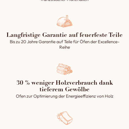
Vorderseite aus bedient wird, und der
dazugehörige Anschlusszug.
1 frontseitig gesteuerte Anschlussrohre und ihre
Verbindungszüge.
1 Rauchabzugssammler mit einem
Langfristige Garantie auf feuerfeste Teile
Innendurchmesser von 250 mm für die
Bis zu 20 Jahre Garantie auf Teile für Öfen der Excellence-
Verbindung zwischen den Zügen und dem
Reihe
Rauchabzug.
1 Bedienfeld (Bodenrotation, Dampfgeräte,
Beleuchtung und Dampfabzug) .
1 passives Dampfsystem mit integrierter
Seitenwand aus Stahl in einem Gewölbeteil, das
30 % weniger Holzverbrauch dank
mit einem Magnetventil betrieben wird .
tieferem Gewölbe
Ofen zur Optimierung der Energieeffizienz von Holz
1 abnehmbarer Aschenbecher.
Der Montage Mörtel (Tonpulver).
Die Montage- und Gebrauchsanleitung.