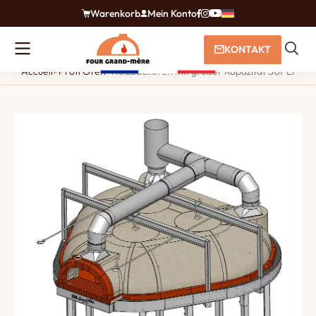
Warenkorb
Mein Konto
KONTAKT
Accueil
>
Profi Öfen
>
Holzbackofen mit großer Kapazität SUPER PR