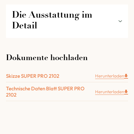
Die Ausstattung im 
Detail
Die Ausstattung des Ofens SUPER PRO 1400
für die Gastronomie in Detail :
Dokumente hochladen
Ein 6 cm dicke ausgemauerter Boden und unten
ein 2 cm Boden.
Skizze SUPER PRO 2102
Herunterladen
Ein 8 cm dicke Gewölbe aus Schamotte.
Technische Daten Blatt SUPER PRO
Die komplette Isolierung des Ofens (am Boden
Herunterladen
2102
aus Vermiculit und oben aus zwei Schichten
Hochtemperatur-Mineralwolle, 6,3 cm dick).
Ein metallträger, der das Gewölbe aufhängt.
Eine 50 cm breite Außentür aus Gusseisen „
Four
Grand-Mère
„.