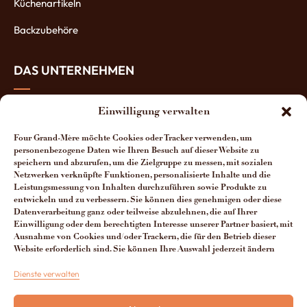
Küchenartikeln
Backzubehöre
DAS UNTERNEHMEN
Über uns
Einwilligung verwalten
Die Öfen-Herstellung
Four Grand-Mère möchte Cookies oder Tracker verwenden, um
personenbezogene Daten wie Ihren Besuch auf dieser Website zu
Die Vorteile unserer Öfen
speichern und abzurufen, um die Zielgruppe zu messen, mit sozialen
Netzwerken verknüpfte Funktionen, personalisierte Inhalte und die
Leistungsmessung von Inhalten durchzuführen sowie Produkte zu
Man spricht über uns
entwickeln und zu verbessern. Sie können dies genehmigen oder diese
Datenverarbeitung ganz oder teilweise abzulehnen, die auf Ihrer
Kontakt Four Grand-Mère
Einwilligung oder dem berechtigten Interesse unserer Partner basiert, mit
Ausnahme von Cookies und/oder Trackern, die für den Betrieb dieser
Website erforderlich sind. Sie können Ihre Auswahl jederzeit ändern
+33 (0)3 29 65 20 53
Dienste verwalten