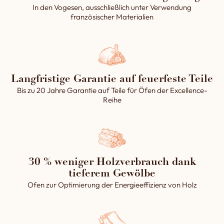
Ziegels hervorhebt. Dieses
In den Vogesen, ausschließlich unter Verwendung
unteren Teil (den
Know-how verleiht jedem
französischer Materialien
Metalltisch). Wenn Sie
unserer Backsteinöfen ein
es vorziehen, kann
einzigartiges Aussehen und
auch nur der obere Teil
einen zeitlosen Charme.
verkleidet werden.
Jede Verkleidung wird
in unseren Werkstätten
Langfristige Garantie auf feuerfeste Teile
sorgfältig von Hand
Bis zu 20 Jahre Garantie auf Teile für Öfen der Excellence-
gefertigt. Dies
Reihe
garantiert eine
individuelle und
hochwertige
Verarbeitung, die sich
perfekt an Ihre
ästhetischen
30 % weniger Holzverbrauch dank
Bedürfnisse anpasst.
tieferem Gewölbe
Ofen zur Optimierung der Energieeffizienz von Holz
→ Produkt wird in
Frankreich in unseren
Werkstätten