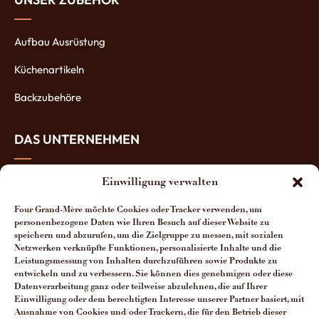
Aufbau Ausrüstung
Küchenartikeln
Backzubehöre
DAS UNTERNEHMEN
Über uns
Einwilligung verwalten
Die Öfen-Herstellung
Four Grand-Mère möchte Cookies oder Tracker verwenden, um
personenbezogene Daten wie Ihren Besuch auf dieser Website zu
Die Vorteile unserer Öfen
speichern und abzurufen, um die Zielgruppe zu messen, mit sozialen
Netzwerken verknüpfte Funktionen, personalisierte Inhalte und die
Leistungsmessung von Inhalten durchzuführen sowie Produkte zu
Man spricht über uns
entwickeln und zu verbessern. Sie können dies genehmigen oder diese
Datenverarbeitung ganz oder teilweise abzulehnen, die auf Ihrer
Kontakt Four Grand-Mère
Einwilligung oder dem berechtigten Interesse unserer Partner basiert, mit
Ausnahme von Cookies und/oder Trackern, die für den Betrieb dieser