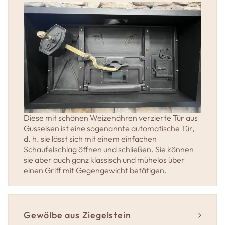
2 Metallportale zum Aufhängen des
Gewölbes.
Das Gewölbe aus Schamotte (oder optional
Ziegelstein) mit einer Dicke von 8 cm.
Die Isolierung des Gewölbes mit 3 Schichten
Hochtemperatur-Mineralfaser.
Der Boden aus 33*33 cm großen, 6 cm dicken
feuerfesten Ziegeln.
Die Isolierung des Bodens aus Vermiculit und
Steinwollplatten (8 cm + 2 cm).
Diese mit schönen Weizenähren verzierte Tür aus
Ein seitlicher Feuerraum mit einem Fuchs
Gusseisen ist eine sogenannte automatische Tür,
d. h. sie lässt sich mit einem einfachen
1 Rohranschlusskasten über dem Feuerraum
Schaufelschlag öffnen und schließen. Sie können
mit einem Anschlussstück.
sie aber auch ganz klassisch und mühelos über
2 Rohranschlusskasten an der Rückseite des
einen Griff mit Gegengewicht betätigen.
Backraums , die an der Vorderseite mit zwei
Messinggriffe bedient werden.
1 Dampfsystem mit 1 Wassertank aus Kupfer
Gewölbe aus Ziegelstein
und 1 x 20 kg schweren Stahlwand, der in