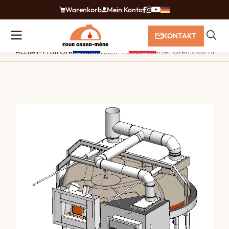
Warenkorb
Mein Konto
KONTAKT
Accueil
>
Profi Öfen
>
Bäckereien
>
Holzbefeuerter Ofen 2102 mit ei