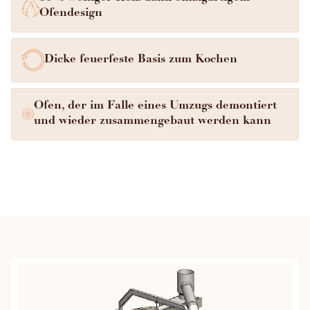
Das ausgemauerte Gewölbe garantiert somit ein
Ofendesign
gleichmäßigeres und besseres Backen des Brotes.
Dicke feuerfeste Basis zum Kochen
Ofen, der im Falle eines Umzugs demontiert
und wieder zusammengebaut werden kann